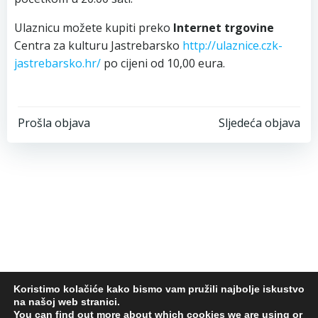
Ulaznicu možete kupiti preko
Internet trgovine
Centra za kulturu Jastrebarsko
http://ulaznice.czk-
jastrebarsko.hr/
po cijeni od 10,00 eura.
Post
Post
Prošla objava
Sljedeća objava
navigation
navigation
Koristimo kolačiće kako bismo vam pružili najbolje iskustvo
na našoj web stranici.
© 2026 Centar za kulturu Jastrebarsko. Design by
You can find out more about which cookies we are using or