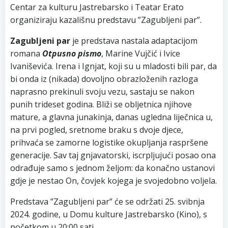
Centar za kulturu Jastrebarsko i Teatar Erato
organiziraju kazališnu predstavu ”Zagubljeni par”.
Zagubljeni par
je predstava nastala adaptacijom
romana
Otpusno pismo
, Marine Vujčić i Ivice
Ivaniševića. Irena i Ignjat, koji su u mladosti bili par, da
bi onda iz (nikada) dovoljno obrazloženih razloga
naprasno prekinuli svoju vezu, sastaju se nakon
punih trideset godina. Bliži se obljetnica njihove
mature, a glavna junakinja, danas ugledna liječnica u,
na prvi pogled, sretnome braku s dvoje djece,
prihvaća se zamorne logistike okupljanja raspršene
generacije. Sav taj gnjavatorski, iscrpljujući posao ona
odrađuje samo s jednom željom: da konačno ustanovi
gdje je nestao On, čovjek kojega je svojedobno voljela.
Predstava ”Zagubljeni par” će se održati 25. svibnja
2024. godine, u Domu kulture Jastrebarsko (Kino), s
početkom u 20:00 sati.