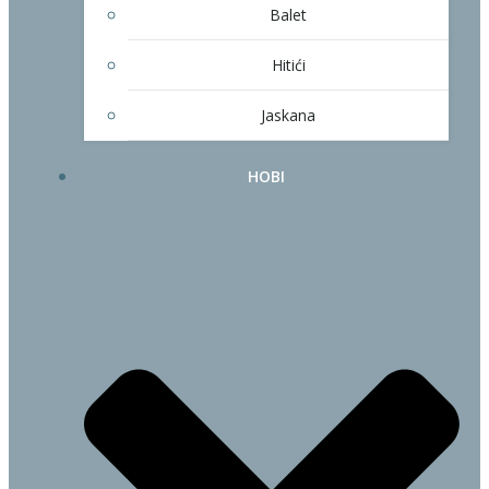
Balet
Hitići
Jaskana
HOBI