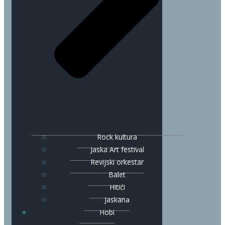
Rock kultura
Jaska Art festival
Revijski orkestar
Balet
Hitići
Jaskana
Hobi