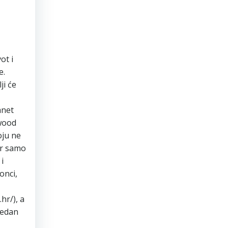
ot i
e.
ji će
anet
ywood
oju ne
jer samo
i
onci,
hr/), a
jedan