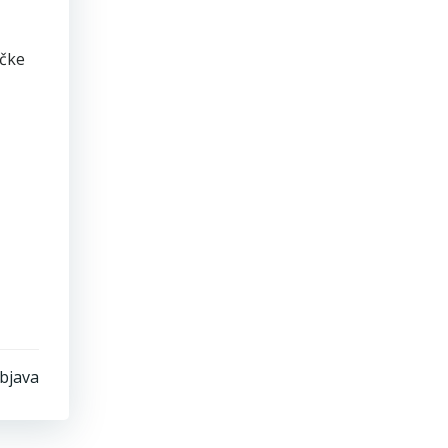
ačke
objava