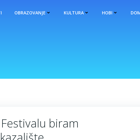
I
OBRAZOVANJE
KULTURA
HOBI
DOM
 Festivalu biram
kazalište