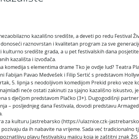
ezaobilazno kazališno središte, a deveti po redu Festival Živ
donoseći raznovrstan i kvalitetan program za sve generacij
ulturno središte grada, a u pet festivalskih dana posjetitel
ih kazališta i izvođača.
 crna komedija s elementima drame Tko je ovdje lud? Teatra Pl
sjajni Fabijan Pavao Medvešek i Filip Sertić s predstavom Holl
rtak, 5. lipnja s neodoljivom komedijom Prekid preko veze k
Ni najmlađi neće ostati zakinuti za sjajno kazališno iskustvo, 
scena s dječjom predstavom Plačko (3+). Dugogodišnji partner 
. lipnja – posljednjeg dana Festivala, dovodi predstavu Armaged
.
ra za kulturu Jastrebarsko (https://ulaznice.czk-jastrebarsko.
i pozivaju da ih nabavite na vrijeme. Sada već tradicionalno t
poznatljivu plavu festivalsku majicu koja je zaštitni znak ŽIS