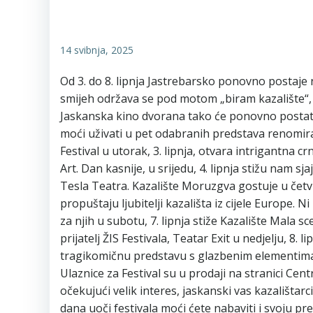
14 svibnja, 2025
Od 3. do 8. lipnja Jastrebarsko ponovno postaje n
smijeh održava se pod motom „biram kazalište“, 
Jaskanska kino dvorana tako će ponovno postati k
moći uživati u pet odabranih predstava renomiran
Festival u utorak, 3. lipnja, otvara intrigantna
Art. Dan kasnije, u srijedu, 4. lipnja stižu nam 
Tesla Teatra. Kazalište Moruzgva gostuje u četv
propuštaju ljubitelji kazališta iz cijele Europe. 
za njih u subotu, 7. lipnja stiže Kazalište Mala 
prijatelj ŽIS Festivala, Teatar Exit u nedjelju, 8
tragikomičnu predstavu s glazbenim elementima
Ulaznice za Festival su u prodaji na stranici Cent
očekujući velik interes, jaskanski vas kazalištarc
dana uoči festivala moći ćete nabaviti i svoju pre