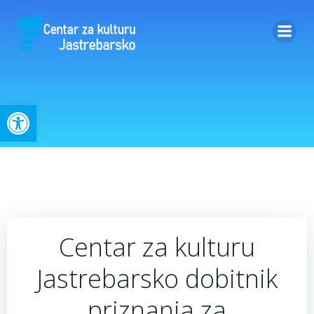
Skip
to
content
Open toolbar
Centar za kulturu
Jastrebarsko dobitnik
priznanja za