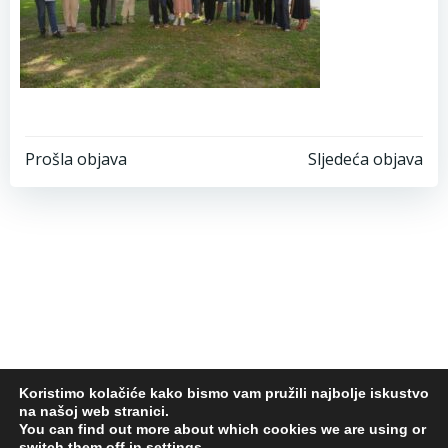
Post
Post
Prošla objava
Sljedeća objava
navigation
navigation
Koristimo kolačiće kako bismo vam pružili najbolje iskustvo
na našoj web stranici.
© 2026 Centar za kulturu Jastrebarsko. Design by
You can find out more about which cookies we are using or
switch them off in
settings
.