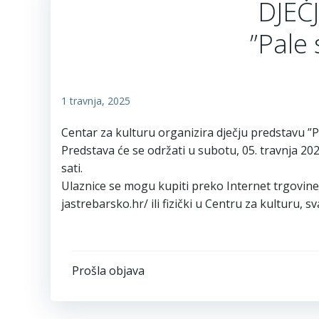
DJEČ
”Pale 
1 travnja, 2025
Centar za kulturu organizira dječju predstavu ”Pa
Predstava će se održati u subotu, 05. travnja 2
sati.
Ulaznice se mogu kupiti preko Internet trgovine 
jastrebarsko.hr/ ili fizički u Centru za kulturu, 
Post
Prošla objava
navigation