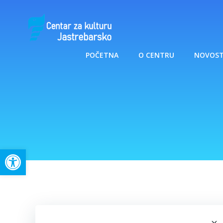
Skip
to
content
POČETNA
O CENTRU
NOVOST
Open toolbar