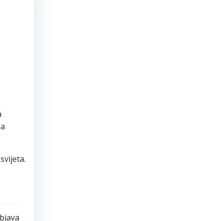
a
na
svijeta.
objava