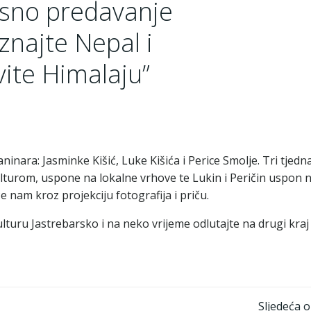
sno predavanje
znajte Nepal i
vite Himalaju”
nara: Jasminke Kišić, Luke Kišića i Perice Smolje. Tri tjedn
turom, uspone na lokalne vrhove te Lukin i Peričin uspon 
 nam kroz projekciju fotografija i priču.
lturu Jastrebarsko i na neko vrijeme odlutajte na drugi kraj 
Sljedeća 