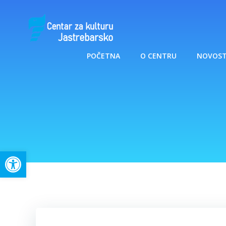
Skip
to
content
POČETNA
O CENTRU
NOVOST
Open toolbar