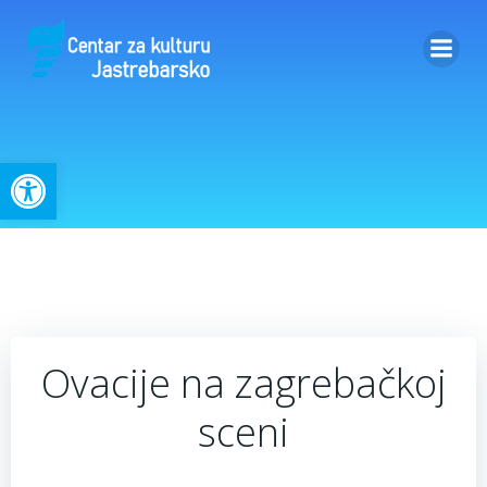
Skip
to
content
Open toolbar
Ovacije na zagrebačkoj
sceni