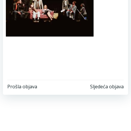
Post
Post
Prošla objava
Sljedeća objava
navigation
navigation