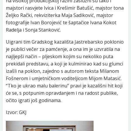
na visokoj produkcijskoj razini zaslužni su tako i
majstori rasvjete Ivica i Krešimir Batušić, majstor tona
Željko Rački, rekviziterka Maja Sadiković, majstor
fotografije Ivan Borojević te šaptačice Ivana Kokot
Radelja i Sonja Stanković.
Uigrani tim Gradskog kazališta Jastrebarsko poklonio
je publici večer za pamćenje, a ona im je uzvratila na
najljepši način – pljeskom kojim su nekoliko puta
prekidali predstavu, a koji je kulminirao kad su glumci
izašli na poklon, zajedno s autorom teksta Milanom
Fošnerom i umjetničkom voditeljicom Mijom Matasić.
“Tko je ukrao malu balerinu” pravi je kazališni hit koji
će se, s potpunim opravdanjem i na radost publike,
očito igrati još godinama.
Izvor: GKJ