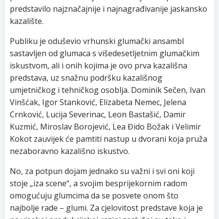
predstavilo najznačajnije i najnagrađivanije jaskansko
kazalište.
Publiku je oduševio vrhunski glumački ansambl
sastavljen od glumaca s višedesetljetnim glumačkim
iskustvom, ali i onih kojima je ovo prva kazališna
predstava, uz snažnu podršku kazališnog
umjetničkog i tehničkog osoblja. Dominik Sečen, Ivan
Vinšćak, Igor Stanković, Elizabeta Nemec, Jelena
Crnković, Lucija Severinac, Leon Bastašić, Damir
Kuzmić, Miroslav Borojević, Lea Đido Božak i Velimir
Kokot zauvijek će pamtiti nastup u dvorani koja pruža
nezaboravno kazališno iskustvo.
No, za potpun dojam jednako su važni i svi oni koji
stoje „iza scene“, a svojim besprijekornim radom
omogućuju glumcima da se posvete onom što
najbolje rade – glumi. Za cjelovitost predstave koja je