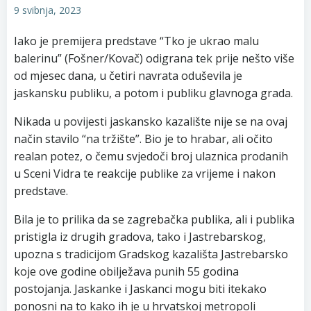
9 svibnja, 2023
Iako je premijera predstave “Tko je ukrao malu
balerinu” (Fošner/Kovač) odigrana tek prije nešto više
od mjesec dana, u četiri navrata oduševila je
jaskansku publiku, a potom i publiku glavnoga grada.
Nikada u povijesti jaskansko kazalište nije se na ovaj
način stavilo “na tržište”. Bio je to hrabar, ali očito
realan potez, o čemu svjedoči broj ulaznica prodanih
u Sceni Vidra te reakcije publike za vrijeme i nakon
predstave.
Bila je to prilika da se zagrebačka publika, ali i publika
pristigla iz drugih gradova, tako i Jastrebarskog,
upozna s tradicijom Gradskog kazališta Jastrebarsko
koje ove godine obilježava punih 55 godina
postojanja. Jaskanke i Jaskanci mogu biti itekako
ponosni na to kako ih je u hrvatskoj metropoli