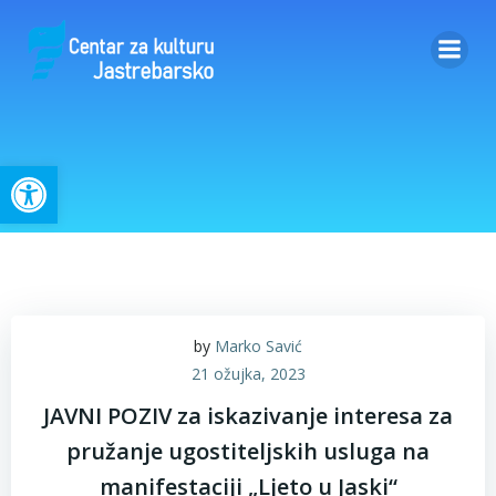
Skip
to
content
Open toolbar
by
Marko Savić
21 ožujka, 2023
JAVNI POZIV za iskazivanje interesa za
pružanje ugostiteljskih usluga na
manifestaciji „Ljeto u Jaski“