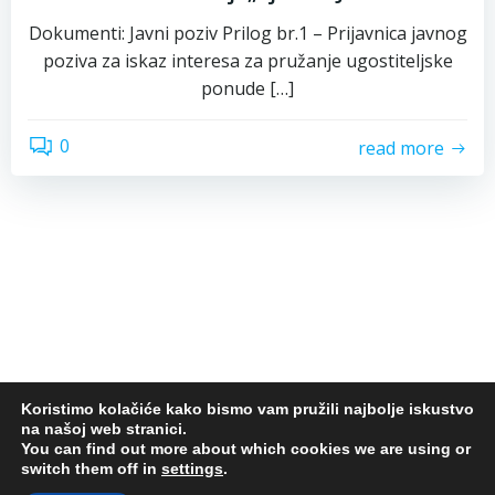
Dokumenti: Javni poziv Prilog br.1 – Prijavnica javnog
poziva za iskaz interesa za pružanje ugostiteljske
ponude […]
0
read more
Koristimo kolačiće kako bismo vam pružili najbolje iskustvo
na našoj web stranici.
© 2026 Centar za kulturu Jastrebarsko. Design by
You can find out more about which cookies we are using or
switch them off in
settings
.
LUXOR