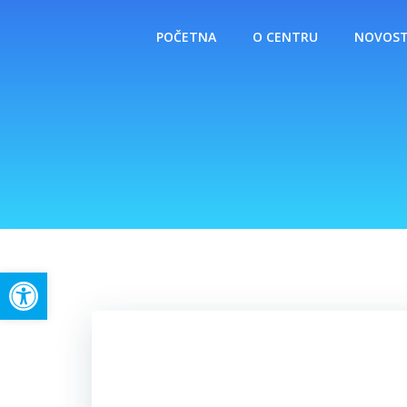
Skip
to
POČETNA
O CENTRU
NOVOST
content
Open toolbar