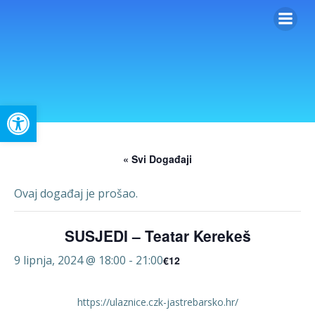
Skip
to
content
Open toolbar
« Svi Događaji
Ovaj događaj je prošao.
SUSJEDI – Teatar Kerekeš
9 lipnja, 2024 @ 18:00
-
21:00
€12
https://ulaznice.czk-jastrebarsko.hr/