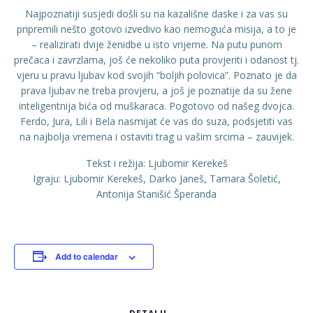
Najpoznatiji susjedi došli su na kazališne daske i za vas su
pripremili nešto gotovo izvedivo kao nemoguća misija, a to je
– realizirati dvije ženidbe u isto vrijeme. Na putu punom
prečaca i zavrzlama, još će nekoliko puta provjeriti i odanost tj.
vjeru u pravu ljubav kod svojih “boljih polovica”. Poznato je da
prava ljubav ne treba provjeru, a još je poznatije da su žene
inteligentnija bića od muškaraca. Pogotovo od našeg dvojca.
Ferdo, Jura, Lili i Bela nasmijat će vas do suza, podsjetiti vas
na najbolja vremena i ostaviti trag u vašim srcima – zauvijek.
Tekst i režija: Ljubomir Kerekeš
Igraju: Ljubomir Kerekeš, Darko Janeš, Tamara Šoletić,
Antonija Stanišić Šperanda
Add to calendar