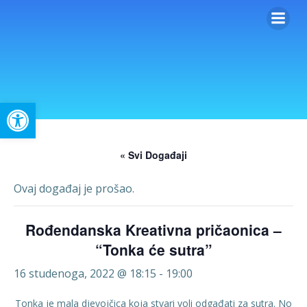
Skip
to
content
Open toolbar
« Svi Događaji
Ovaj događaj je prošao.
Rođendanska Kreativna pričaonica –
“Tonka će sutra”
16 studenoga, 2022 @ 18:15
-
19:00
Tonka je mala djevojčica koja stvari voli odgađati za sutra. No