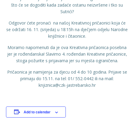
što će se dogoditi kada zadaće ostanu neizvršene i tko su
Sutrići?
Odgovor ćete pronaći na našoj Kreativnoj pričaonici koja će
se održati 16. 11. (srijeda) u 18:15h na dječjem odjelu Narodne
knjižnice i čitaonice.
Moramo napomenuti da je ova Kreativna pričaonica posebna
jer je rođendanska! Slavimo 4. rođendan Kreativne pričaonice,
stoga požurite s prijavama jer su mjesta ograničena.
Pričaonica je namijenja za djecu od 4 do 10 godina. Prijave se
primaju do 15.11. na tel: 01/ 552-0442 ili na mail:
knjiznica@czk-jastrebarsko.hr
Add to calendar