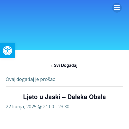
Skip
to
content
Open toolbar
« Svi Događaji
Ovaj događaj je prošao.
Ljeto u Jaski – Daleka Obala
22 lipnja, 2025 @ 21:00
-
23:30