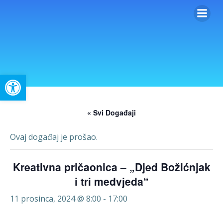
Skip
to
content
Open toolbar
« Svi Događaji
Ovaj događaj je prošao.
Kreativna pričaonica – „Djed Božićnjak
i tri medvjeda“
11 prosinca, 2024 @ 8:00
-
17:00