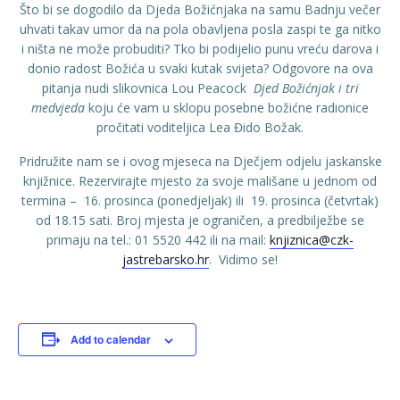
Što bi se dogodilo da Djeda Božićnjaka na samu Badnju večer
uhvati takav umor da na pola obavljena posla zaspi te ga nitko
i ništa ne može probuditi? Tko bi podijelio punu vreću darova i
donio radost Božića u svaki kutak svijeta? Odgovore na ova
pitanja nudi slikovnica Lou Peacock
Djed Božićnjak i tri
medvjeda
koju će vam u sklopu posebne božićne radionice
pročitati voditeljica Lea Đido Božak.
Pridružite nam se i ovog mjeseca na Dječjem odjelu jaskanske
knjižnice. Rezervirajte mjesto za svoje mališane u jednom od
termina – 16. prosinca (ponedjeljak) ili 19. prosinca (četvrtak)
od 18.15 sati. Broj mjesta je ograničen, a predbilježbe se
primaju na tel.: 01 5520 442 ili na mail:
knjiznica@czk-
jastrebarsko.hr
. Vidimo se!
Add to calendar