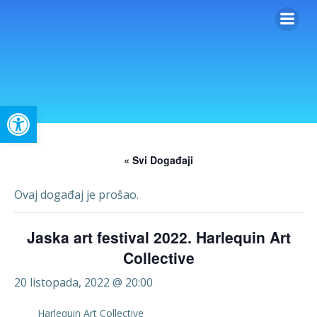
Skip
to
content
Open toolbar
« Svi Događaji
Ovaj događaj je prošao.
Jaska art festival 2022. Harlequin Art
Collective
20 listopada, 2022 @ 20:00
Harlequin Art Collective