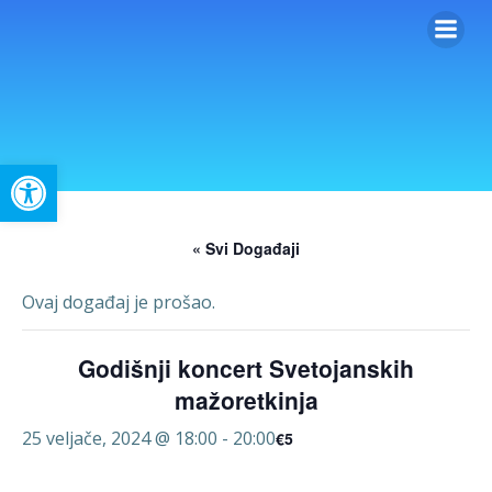
Skip
to
content
Open toolbar
« Svi Događaji
Ovaj događaj je prošao.
Godišnji koncert Svetojanskih
mažoretkinja
25 veljače, 2024 @ 18:00
-
20:00
€5